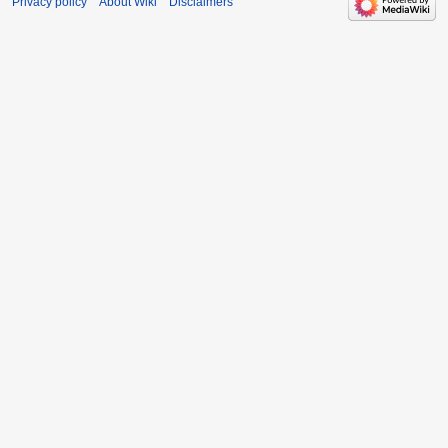
Privacy policy
About Wiki
Disclaimers